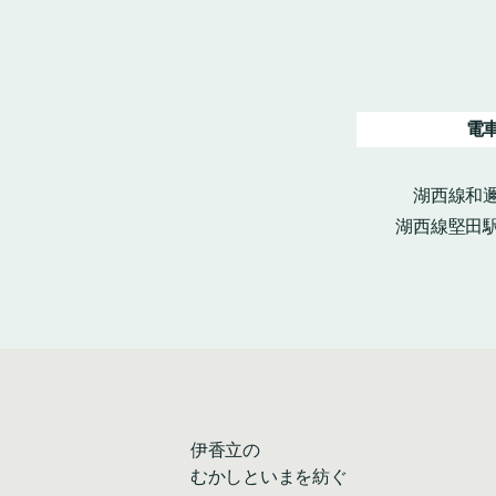
電
湖西線和邇
湖西線堅田駅
伊香立の
むかしといまを紡ぐ