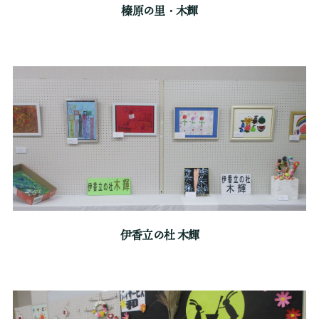
榛原の里・木輝
伊香立の杜 木輝