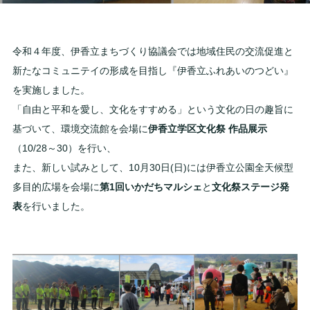
令和４年度、伊香立まちづくり協議会では地域住民の交流促進と
新たなコミュニテイの形成を目指し『伊香立ふれあいのつどい』
を実施しました。
「自由と平和を愛し、文化をすすめる」という文化の日の趣旨に
基づいて、環境交流館を会場に
伊香立学区文化祭 作品展示
（10/28～30）を行い、
また、新しい試みとして、10月30日(日)には伊香立公園全天候型
多目的広場を会場に
第1回いかだちマルシェ
と
文化祭ステージ発
表
を行いました。