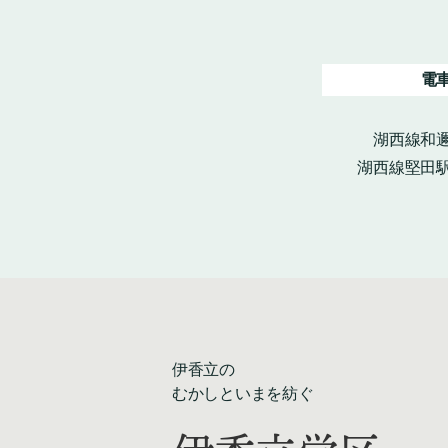
電
湖西線和邇
湖西線堅田駅
伊香立の
むかしといまを紡ぐ