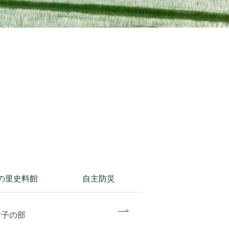
の里史料館
自主防災
女子の部