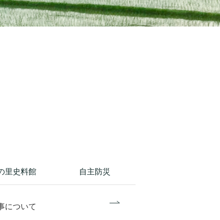
の里史料館
自主防災
事について