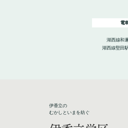
電
湖西線和邇
湖西線堅田駅
伊香立の
むかしといまを紡ぐ