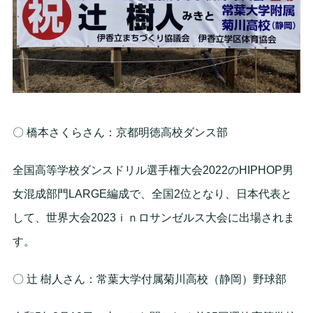
〇 橋本さくらさん：京都明徳高校ダンス部
全国高等学校ダンスドリル選手権大会2022のHIPHOP男
女混成部門LARGE編成で、全国2位となり、日本代表と
して、世界大会2023ｉｎロサンゼルス大会に出場されま
す。
〇 辻 樹人さん：常葉大学付属菊川高校（静岡）野球部