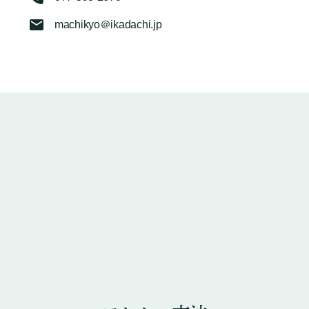
machikyo＠ikadachi.jp