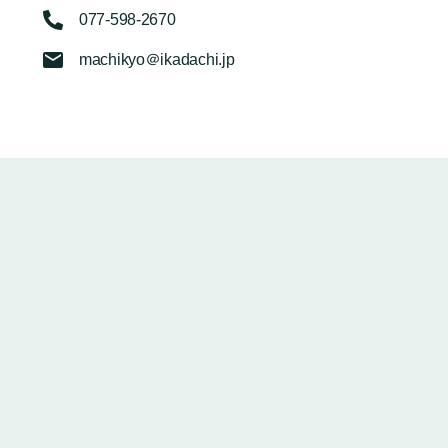
077-598-2670
machikyo＠ikadachi.jp