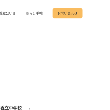
香立はいま
暮らし手帖
お問い合わせ
伊香立中学校
→