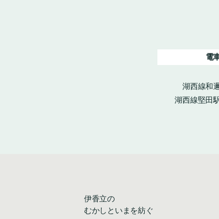
電
湖西線和邇
湖西線堅田駅
伊香立の
むかしといまを紡ぐ