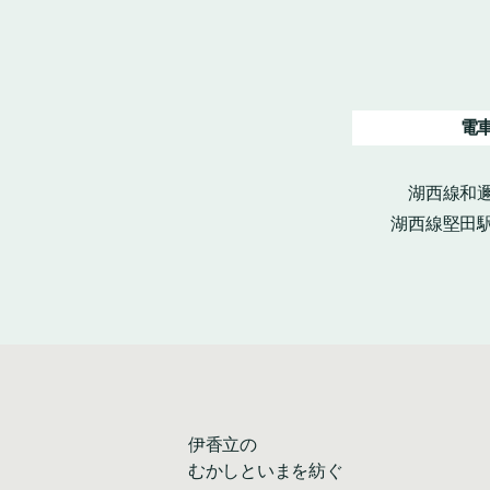
電
湖西線和邇
湖西線堅田駅
伊香立の
むかしといまを紡ぐ