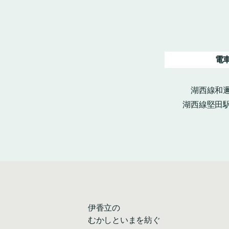
電
湖西線和邇
湖西線堅田駅
伊香立の
むかしといまを紡ぐ