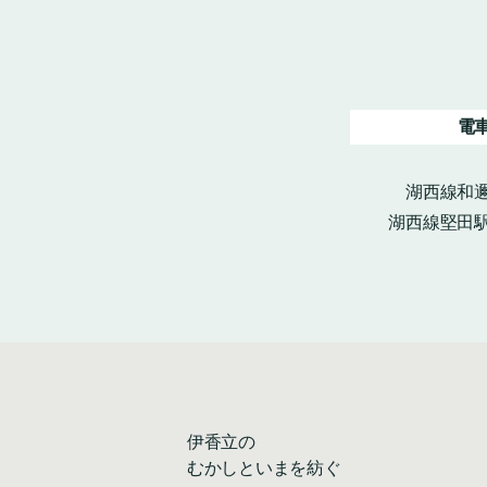
電
湖西線和邇
湖西線堅田駅
伊香立の
むかしといまを紡ぐ