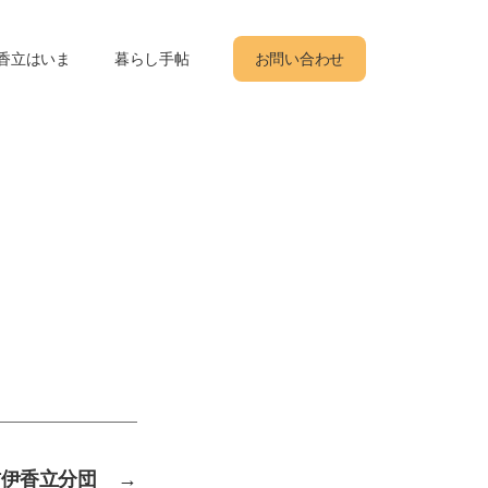
香立はいま
暮らし手帖
お問い合わせ
防伊香立分団
→