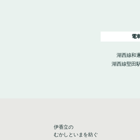
電
湖西線和邇
湖西線堅田駅
伊香立の
むかしといまを紡ぐ