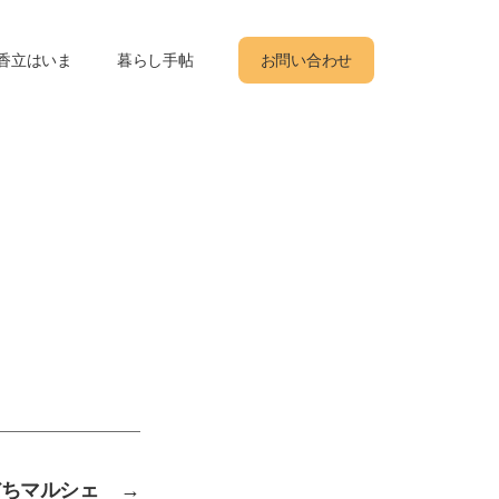
香立はいま
暮らし手帖
お問い合わせ
だちマルシェ
→