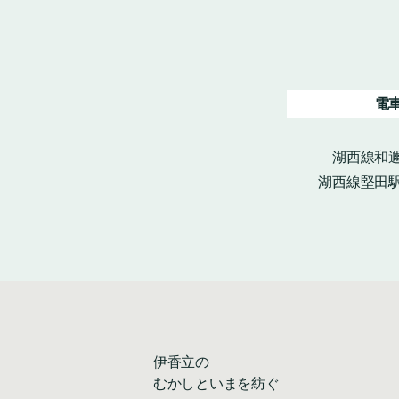
電
湖西線和邇
湖西線堅田駅
伊香立の
むかしといまを紡ぐ