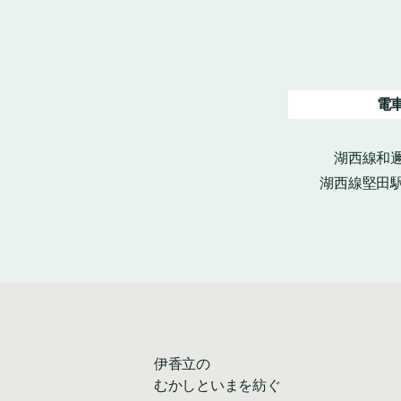
電
湖西線和邇
湖西線堅田駅
伊香立の
むかしといまを紡ぐ