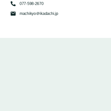
077-598-2670
machikyo＠ikadachi.jp