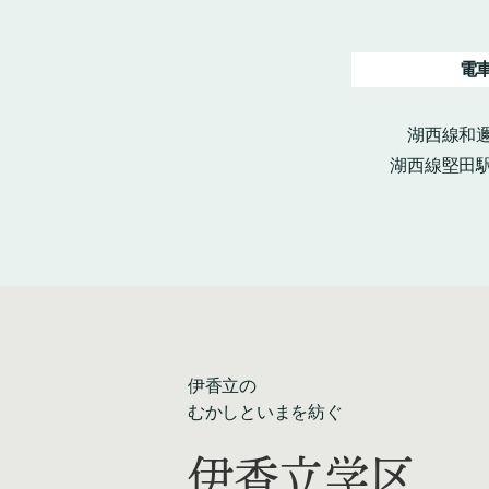
電
湖西線和邇
湖西線堅田駅
伊香立の
むかしといまを紡ぐ
伊香立学区