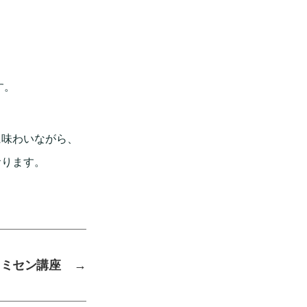
す。
に味わいながら、
おります。
コミセン講座
→