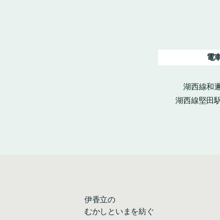
電
湖西線和邇
湖西線堅田駅
伊香立の
むかしといまを紡ぐ