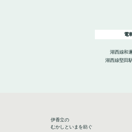
電
湖西線和邇
湖西線堅田駅
伊香立の
むかしといまを紡ぐ