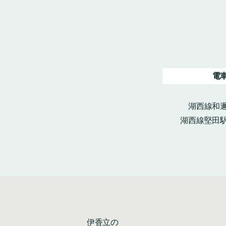
電
湖西線和邇
湖西線堅田駅
伊香立の