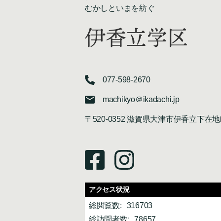
むかしといまを紡ぐ
伊香立学区
077-598-2670
machikyo＠ikadachi.jp
〒520-0352 滋賀県大津市伊香立下在地
アクセス状況
総閲覧数:
316703
総訪問者数:
78657