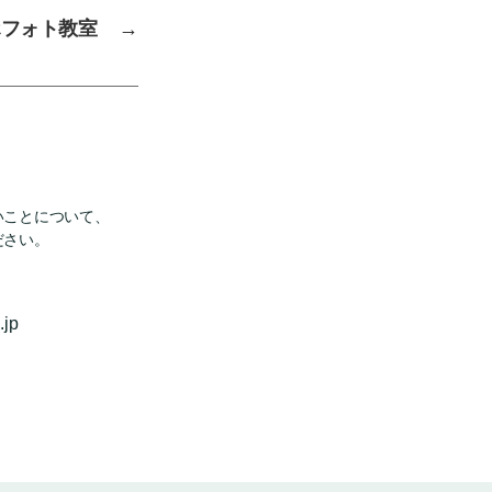
ホフォト教室
→
いことについて、
ださい。
.jp