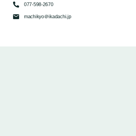
077-598-2670
machikyo＠ikadachi.jp